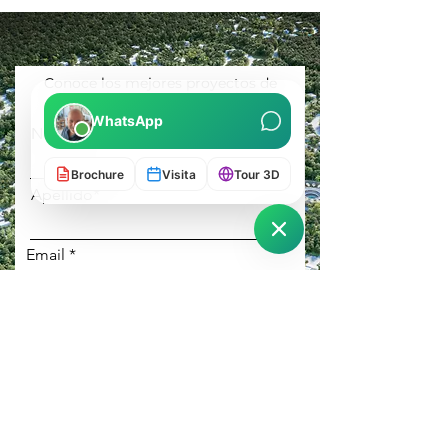
Conoce los mejores proyectos de
usos mixtos en Latinoamérica
WhatsApp
Nombre*
Brochure
Visita
Tour 3D
Apellido*
Email
Teléfono
ENVIAR